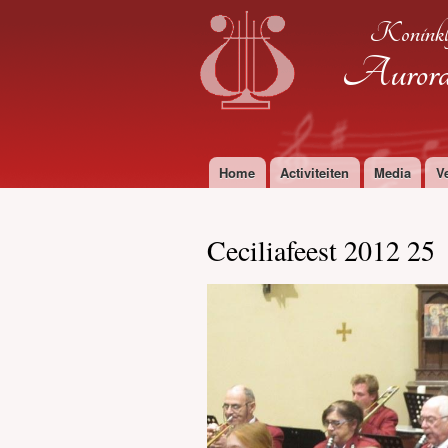
Koninkl
Aurora 
Home
Activiteiten
Media
V
Hoofdmenu
Ceciliafeest 2012 25