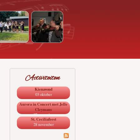
Activiteiten
Kienavond
03 oktober
Aurora in Concert met Jelle
Cleymans
07 november
St. Ceciliafeest
28 november