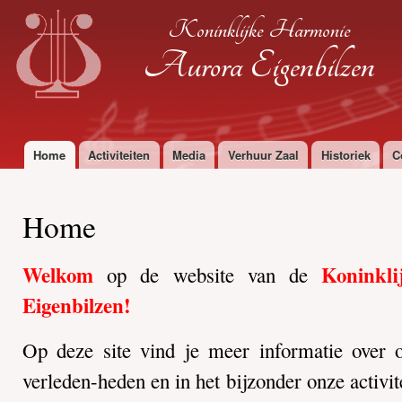
Ove
Koninklijke Harmonie
en 
de
Aurora Eigenbilzen
alg
inh
gaa
Home
Activiteiten
Media
Verhuur Zaal
Historiek
C
Hoofdmenu
Home
Welkom
Koninkl
op de website van de
Eigenbilzen!
Op deze site vind je meer informatie over o
verleden-heden en in het bijzonder onze activit