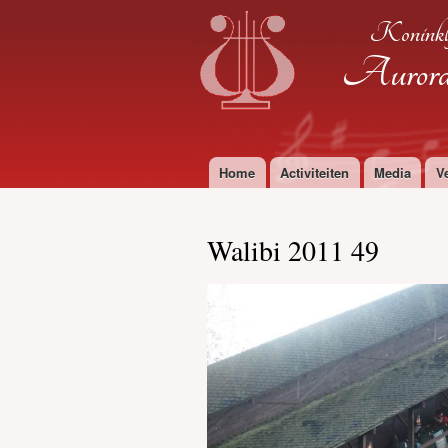
Koninkl
Aurora 
Home
Activiteiten
Media
V
Hoofdmenu
Walibi 2011 49