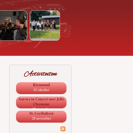
Activiteiten
Kienavond
03 oktober
Aurora in Concert met Jelle
Cleymans
07 november
St. Ceciliafeest
28 november