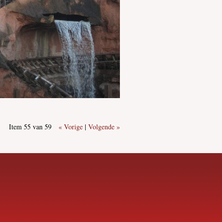
Item 55 van 59
« Vorige
|
Volgende »