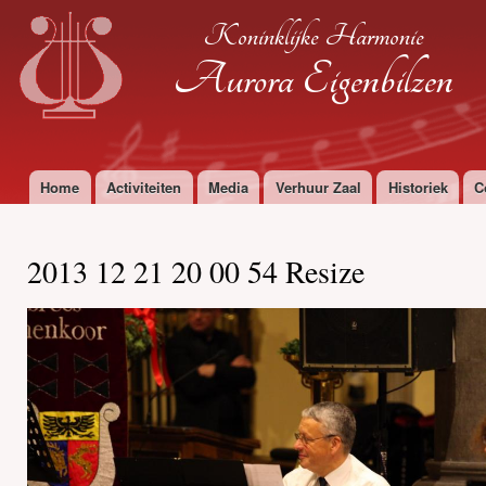
Ove
Koninklijke Harmonie
en 
de
Aurora Eigenbilzen
alg
inh
gaa
Home
Activiteiten
Media
Verhuur Zaal
Historiek
C
Hoofdmenu
2013 12 21 20 00 54 Resize