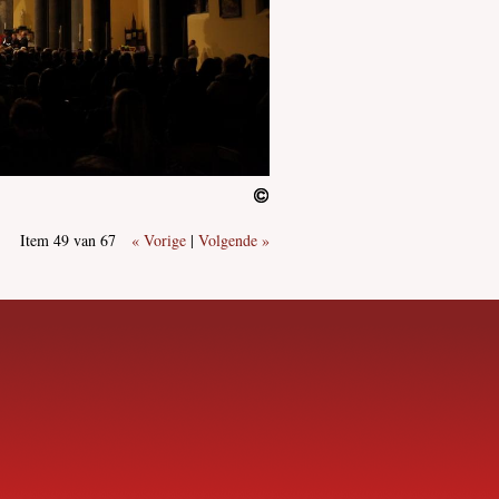
Item 49 van 67
« Vorige
|
Volgende »