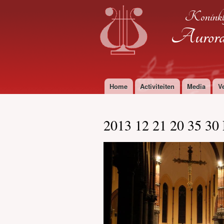
Koninkl
Aurora 
Home
Activiteiten
Media
V
Hoofdmenu
2013 12 21 20 35 30 