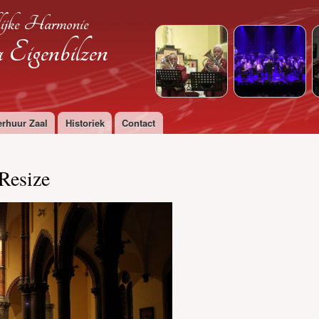
Overslaan
ijke Harmonie
en naar
de
Eigenbilzen
algemene
inhoud
gaan
erhuur Zaal
Historiek
Contact
Resize