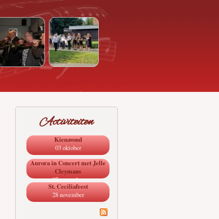
Activiteiten
Kienavond
03 oktober
Aurora in Concert met Jelle
Cleymans
07 november
St. Ceciliafeest
28 november