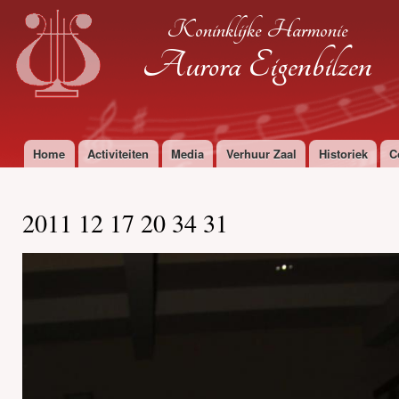
Ove
Koninklijke Harmonie
en 
de
Aurora Eigenbilzen
alg
inh
gaa
Home
Activiteiten
Media
Verhuur Zaal
Historiek
C
Hoofdmenu
2011 12 17 20 34 31