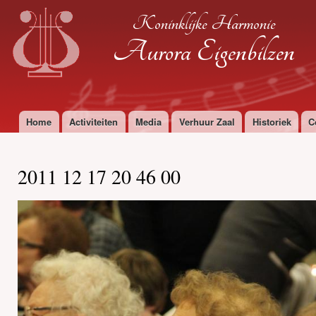
Ove
Koninklijke Harmonie
en 
de
Aurora Eigenbilzen
alg
inh
gaa
Home
Activiteiten
Media
Verhuur Zaal
Historiek
C
Hoofdmenu
2011 12 17 20 46 00