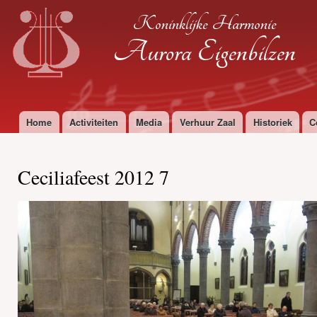
Ove
Koninklijke Harmonie
en 
de
Aurora Eigenbilzen
alg
inh
gaa
Home
Activiteiten
Media
Verhuur Zaal
Historiek
C
Hoofdmenu
Ceciliafeest 2012 7