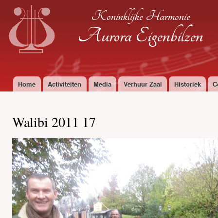
Ove
Koninklijke Harmonie
en 
de
Aurora Eigenbilzen
alg
inh
gaa
Home
Activiteiten
Media
Verhuur Zaal
Historiek
C
Hoofdmenu
Walibi 2011 17