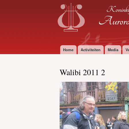
Koninkl
Aurora 
Home
Activiteiten
Media
V
Hoofdmenu
Walibi 2011 2