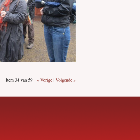
Item 34 van 59
« Vorige
|
Volgende »