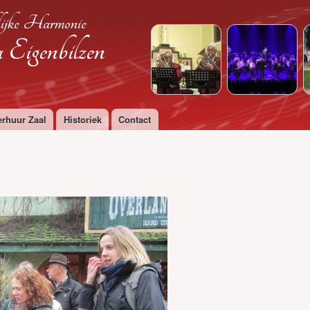
Overslaan
ijke Harmonie
en naar
de
Eigenbilzen
algemene
inhoud
gaan
erhuur Zaal
Historiek
Contact