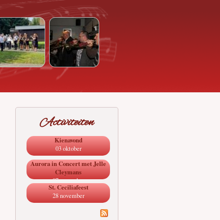
Activiteiten
Kienavond
03 oktober
Aurora in Concert met Jelle
Cleymans
07 november
St. Ceciliafeest
28 november